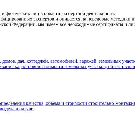
и физических лиц в области экспертной деятельности.
ифицированных экспертов и опирается на передовые методики и
йской Федерации, мы имеем все необходимые сертификаты и лиц
омов, дач, коттеджей, автомобилей, гаражей, земельных участко
ривания кадастровой стоимости земельных участков, объектов ка
пределения качества, объема и стоимости строительно-монтажны
выдела в натуре.