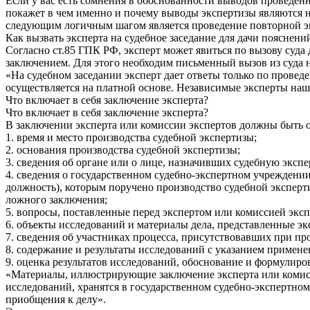
Если у вас есть сомнения в обоснованности выводов проведен
покажет в чем именно и почему выводы экспертизы являются н
следующим логичным шагом является проведение повторной эк
Как вызвать эксперта на судебное заседание для дачи пояснен
Согласно ст.85 ГПК РФ, эксперт может явиться по вызову суда
заключением. Для этого необходим письменный вызов из суда на
«На судебном заседании эксперт дает ответы только по провед
осуществляется на платной основе. Независимые эксперты наш
Что включает в себя заключение эксперта?
Что включает в себя заключение эксперта?
В заключении эксперта или комиссии экспертов должны быть 
1. время и место производства судебной экспертизы;
2. основания производства судебной экспертизы;
3. сведения об органе или о лице, назначивших судебную экспе
4. сведения о государственном судебно-экспертном учреждении,
должность), которым поручено производство судебной эксперти
ложного заключения;
5. вопросы, поставленные перед экспертом или комиссией эксп
6. объекты исследований и материалы дела, представленные эк
7. сведения об участниках процесса, присутствовавших при пр
8. содержание и результаты исследований с указанием примен
9. оценка результатов исследований, обоснование и формулир
«Материалы, иллюстрирующие заключение эксперта или комисс
исследований, хранятся в государственном судебно-экспертно
приобщения к делу».