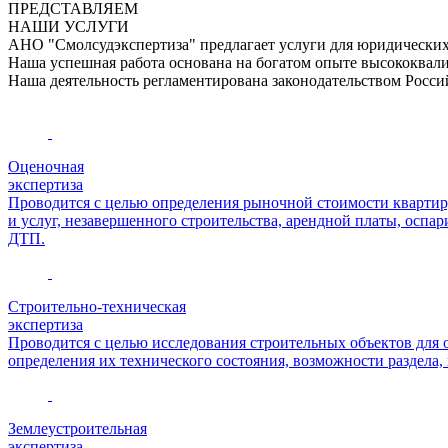
ПРЕДСТАВЛЯЕМ
НАШИ УСЛУГИ
АНО "Смолсудэкспертиза" предлагает услуги для юридических 
Наша успешная работа основана на богатом опыте высококвал
Наша деятельность регламентирована законодательством Росси
Оценочная
экспертиза
Проводится с целью определения рыночной стоимости квартир, д
и услуг, незавершенного строительства, арендной платы, оспа
ДТП.
Строительно-техническая
экспертиза
Проводится с целью исследования строительных объектов для о
определения их технического состояния, возможности раздела, 
Землеустроительная
экспертиза