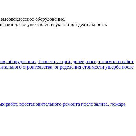
 высококлассное оборудование.
ензии для осуществления указанной деятельности.
в, оборудования, бизнеса, акций, долей, паев, стоимости работ
питального строительства, определения стоимости ущерба после
х работ, восстановительного ремонта после залива, пожара,