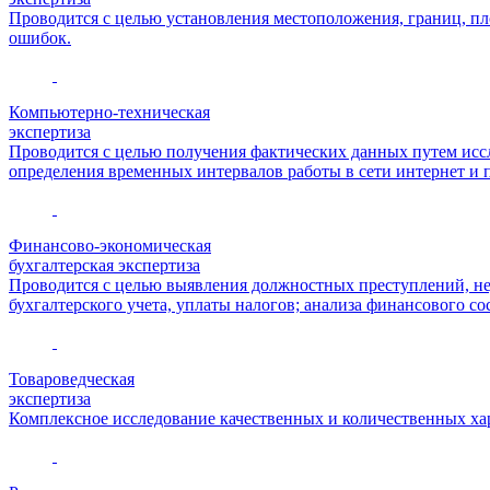
Проводится с целью установления местоположения, границ, пло
ошибок.
Компьютерно-техническая
экспертиза
Проводится с целью получения фактических данных путем иссл
определения временных интервалов работы в сети интернет и 
Финансово-экономическая
бухгалтерская экспертиза
Проводится с целью выявления должностных преступлений, нед
бухгалтерского учета, уплаты налогов; анализа финансового с
Товароведческая
экспертиза
Комплексное исследование качественных и количественных хар