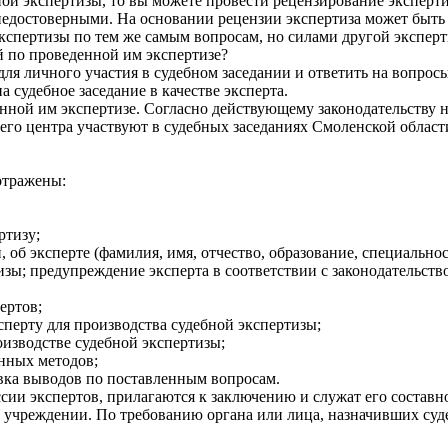
ной экспертизы, то вы можете провести рецензирование эксперт
едостоверными. На основании рецензии экспертиза может быть о
спертизы по тем же самым вопросам, но силами другой эксперт
ий по проведенной им экспертизе?
 для личного участия в судебном заседании и ответить на вопр
 судебное заседание в качестве эксперта.
енной им экспертизе. Согласно действующему законодательству н
его центра участвуют в судебных заседаниях Смоленской област
отражены:
ртизу;
 об эксперте (фамилия, имя, отчество, образование, специальнос
зы; предупреждение эксперта в соответствии с законодательств
ертов;
сперту для производства судебной экспертизы;
оизводстве судебной экспертизы;
енных методов;
овка выводов по поставленным вопросам.
ии экспертов, прилагаются к заключению и служат его составно
м учреждении. По требованию органа или лица, назначивших суд