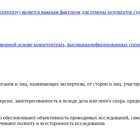
кспертизу) является важным фактором для отмены результатов су
говорной основе компетентных, высококвалифицированных спец
ганов и лиц, назначающих экспертизы, от сторон и лиц, участв
ерсии, заинтересованность в исходе дела или иного спора, пред
ю обусловливают объективность проводимых исследований, само
ечивают полноту и всесторонность исследования.