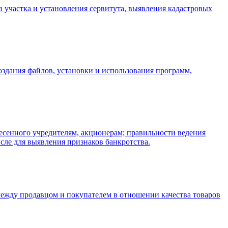
а участка и установления сервитута, выявления кадастровых
оздания файлов, установки и использования программ,
есенного учредителям, акционерам; правильности ведения
исле для выявления признаков банкротства.
между продавцом и покупателем в отношении качества товаров