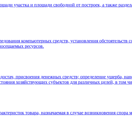
щади участка и площади свободной от построек, а также раздел
едования компьютерных средств, установления обстоятельств с
посещаемых ресурсов.
остач, присвоения денежных средств; определение ущерба, нан
остояния хозяйствующих субъектов для различных целей, в том ч
актеристик товара, назначаемая в случае возникновения спора 