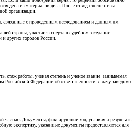
изы. Если ваши подозрения верны, то рецензия обоснованно
тведена из материалов дела. После отвода экспертизы
ной организации.
осы, связанные с проведенным исследованием и данным им
ашей страны, участие эксперта в судебном заседании
и и других городов России.
ть, стаж работы, ученая степень и ученое звание, занимаемая
ом Российской Федерации об ответственности за дачу заведомо
й частью. Документы, фиксирующие ход, условия и результаты
ебную экспертизу, указанные документы предоставляются для